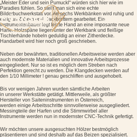
Zum
„Meister Eder und sein Pumuckl“ würden sich hier wie im
Inhalt
Paradies fühlen. So stellt man sich eine echte
springen
Bilderbuchwerkstatt vor. An sechs Werkbänken wird ruhig und
eifrig an Zithern und Hackbrettern gearbeitet. Ein
Instrumentenbauer legt letzte Hand an eine imposante neue
Harfe. Holzspäne liegen unter der Werkbank und fleißige
Tischlerhände hobeln geduldig an einer Zitherdecke.
Handarbeit wird hier noch groß geschrieben.
Neben der bewährten, traditionellen Arbeitsweise werden aber
auch modernste Materialien und innovative Arbeitsprozesse
eingegliedert. Nur so ist es möglich dem Streben nach
Perfektion gerecht zu werden. Die Klangdecken werden auf
den 1/10 Millimeter ! genau geschliffen und ausgehobelt.
Bis vor wenigen Jahren wurden sämtliche Arbeiten
in unserer Werkstätte getätigt. Mittlerweile, als größter
Hersteller von Saiteninstrumenten in Österreich,
werden einige Arbeitsschritte sinnvollerweise ausgegliedert.
Messingteile der Harfen und die Stimmwirbel aller
Instrumente werden nun in modernster CNC-Technik gefertigt.
Wir möchten unsere ausgesuchten Hölzer bestmöglich
präsentieren und sind deshalb auf das Beizen spezialisiert.